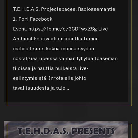
T.E.H.D.A.S. Projectspaces, Radioasemantie
1, Pori Facebook
Event: https://fb.me/e/3CDFwxZSg Live
Ambient Festivaali on ainutlaatuinen
mahdollisuus kokea menneisyyden
nostalgiaa upeissa vanhan lyhytaaltoaseman
tiloissa ja nauttia huikeista live-
esiintymisistä. Irrota siis johto
tavallisuudesta ja tule…