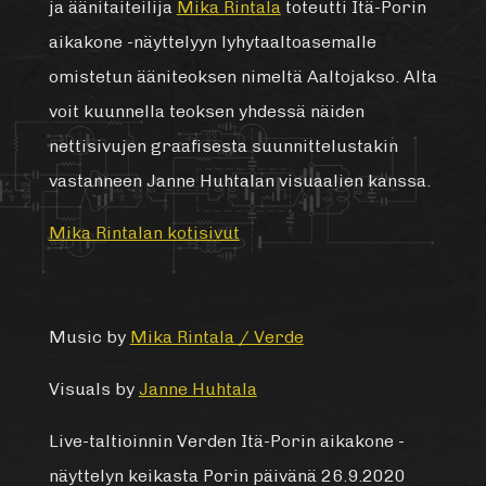
ja äänitaiteilija
Mika Rintala
toteutti Itä-Porin
aikakone -näyttelyyn lyhytaaltoasemalle
omistetun ääniteoksen nimeltä Aaltojakso. Alta
voit kuunnella teoksen yhdessä näiden
nettisivujen graafisesta suunnittelustakin
vastanneen Janne Huhtalan visuaalien kanssa.
Mika Rintalan kotisivut
Music by
Mika Rintala / Verde
Visuals by
Janne Huhtala
Live-taltioinnin Verden Itä-Porin aikakone -
näyttelyn keikasta Porin päivänä 26.9.2020