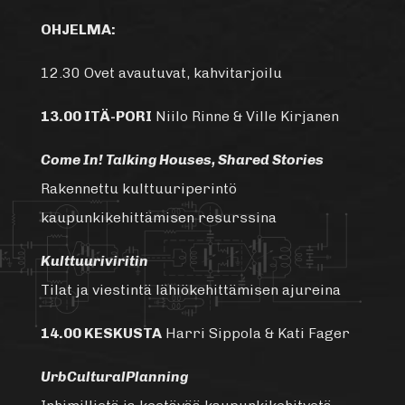
OHJELMA:
12.30 Ovet avautuvat, kahvitarjoilu
13.00 ITÄ-PORI
Niilo Rinne & Ville Kirjanen
Come In! Talking Houses, Shared Stories
Rakennettu kulttuuriperintö
kaupunkikehittämisen resurssina
Kulttuuriviritin
Tilat ja viestintä lähiökehittämisen ajureina
14.00 KESKUSTA
Harri Sippola & Kati Fager
UrbCulturalPlanning