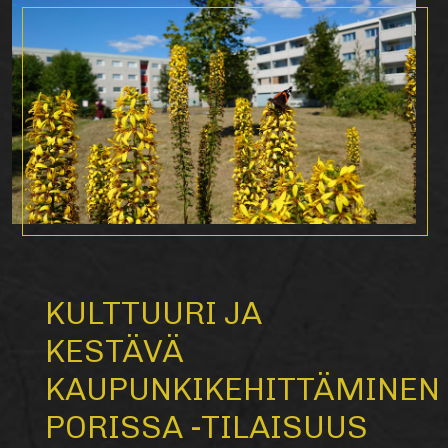
KULTTUURI JA
KESTÄVÄ
KAUPUNKIKEHITTÄMINEN
PORISSA -TILAISUUS