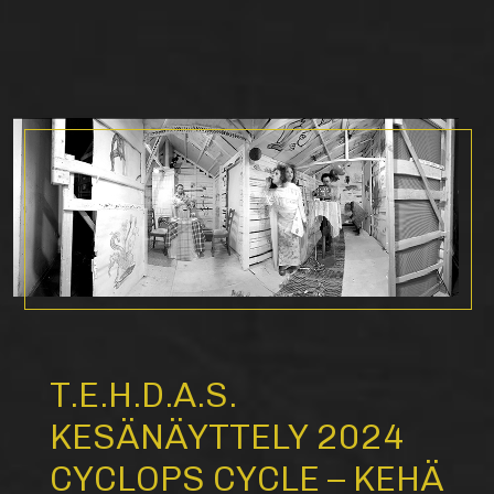
T.E.H.D.A.S.
KESÄNÄYTTELY 2024
CYCLOPS CYCLE – KEHÄ