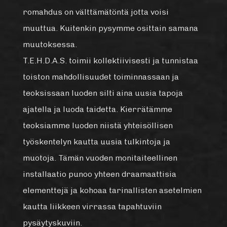
romahdus on välttämätöntä jotta voisi
muuttua. Kuitenkin pysymme osittain samana
muutoksessa.
T.E.H.D.A.S. toimii kollektiivisesti ja tunnistaa
toiston mahdollisuudet toiminnassaan ja
teoksissaan luoden silti aina uusia tapoja
ajatella ja luoda taidetta. Kierrätämme
teoksiamme luoden niistä yhteisöllisen
työskentelyn kautta uusia tulkintoja ja
muotoja. Tämän vuoden monitaiteellinen
installaatio punoo yhteen draamaattisia
elementtejä ja kohoaa tarinallisten asetelmien
kautta liikkeen virrassa tapahtuviin
pysäytyskuviin.