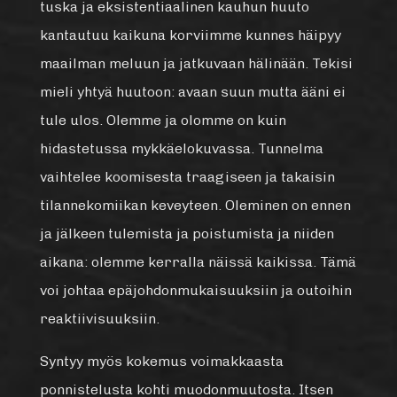
tuska ja eksistentiaalinen kauhun huuto
kantautuu kaikuna korviimme kunnes häipyy
maailman meluun ja jatkuvaan hälinään. Tekisi
mieli yhtyä huutoon: avaan suun mutta ääni ei
tule ulos. Olemme ja olomme on kuin
hidastetussa mykkäelokuvassa. Tunnelma
vaihtelee koomisesta traagiseen ja takaisin
tilannekomiikan keveyteen. Oleminen on ennen
ja jälkeen tulemista ja poistumista ja niiden
aikana: olemme kerralla näissä kaikissa. Tämä
voi johtaa epäjohdonmukaisuuksiin ja outoihin
reaktiivisuuksiin.
Syntyy myös kokemus voimakkaasta
ponnistelusta kohti muodonmuutosta. Itsen