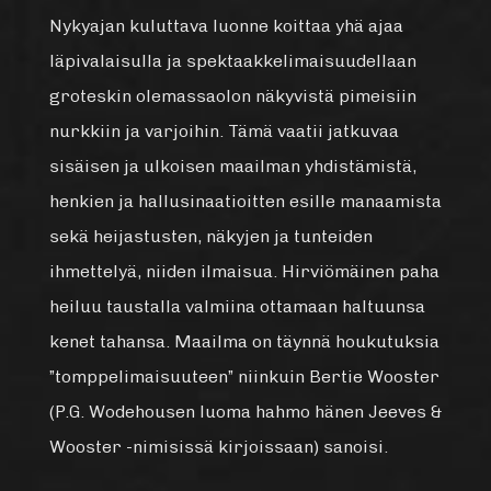
Nykyajan kuluttava luonne koittaa yhä ajaa
läpivalaisulla ja spektaakkelimaisuudellaan
groteskin olemassaolon näkyvistä pimeisiin
nurkkiin ja varjoihin. Tämä vaatii jatkuvaa
sisäisen ja ulkoisen maailman yhdistämistä,
henkien ja hallusinaatioitten esille manaamista
sekä heijastusten, näkyjen ja tunteiden
ihmettelyä, niiden ilmaisua. Hirviömäinen paha
heiluu taustalla valmiina ottamaan haltuunsa
kenet tahansa. Maailma on täynnä houkutuksia
”tomppelimaisuuteen” niinkuin Bertie Wooster
(P.G. Wodehousen luoma hahmo hänen Jeeves &
Wooster -nimisissä kirjoissaan) sanoisi.