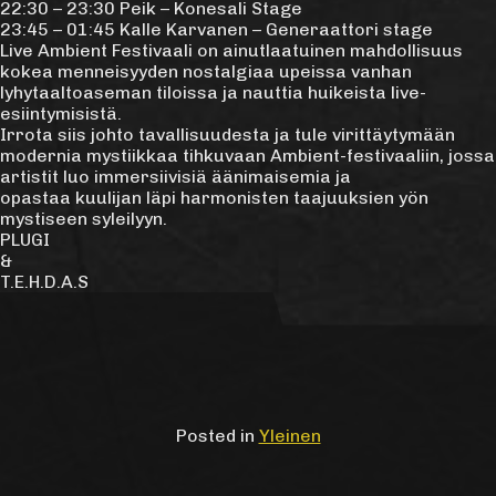
22:30 – 23:30 Peik – Konesali Stage
23:45 – 01:45 Kalle Karvanen – Generaattori stage
Live Ambient Festivaali on ainutlaatuinen mahdollisuus
kokea menneisyyden nostalgiaa upeissa vanhan
lyhytaaltoaseman tiloissa ja nauttia huikeista live-
esiintymisistä.
Irrota siis johto tavallisuudesta ja tule virittäytymään
modernia mystiikkaa tihkuvaan Ambient-festivaaliin, jossa
artistit luo immersiivisiä äänimaisemia ja
opastaa kuulijan läpi harmonisten taajuuksien yön
mystiseen syleilyyn.
PLUGI
&
T.E.H.D.A.S
Posted in
Yleinen