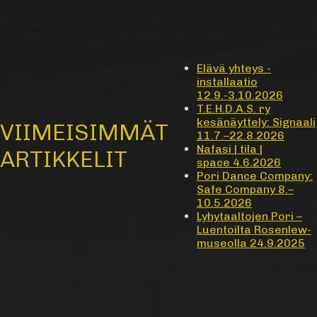
Elävä yhteys -
installaatio
12.9.-3.10.2026
T.E.H.D.A.S. ry
kesänäyttely: Signaali
VIIMEISIMMÄT
11.7.–22.8.2026
Nafasi | tila |
ARTIKKELIT
space 4.6.2026
Pori Dance Company:
Safe Company 8.–
10.5.2026
Lyhytaaltojen Pori –
Luentoilta Rosenlew-
museolla 24.9.2025