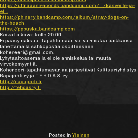
https://ultraaanirecords.bandcamp.com/…/kasveille-ja-
el…
https://phinery.bandcamp.com/album/stray-dogs-on-
the-beach
https://pppuska.bandcamp.com
Keikat alkavat kello 20.00.
Ei pääsymaksua. Tapahtumaan voi varmistaa paikkansa
lähettämällä sähköpostia osoitteeseen
kohereeri@gmail.com.
Lyhytaaltoasemalla ei ole anniskelua tai muuta
virvokemyyntiä.
Kohereeri-tapahtumasarjaa järjestävät Kulttuuriyhdistys
Rapajööti ry ja T.E.H.D.A.S. ry.
http://rapajooti.fi
http://tehdasry.fi
Posted in
Yleinen