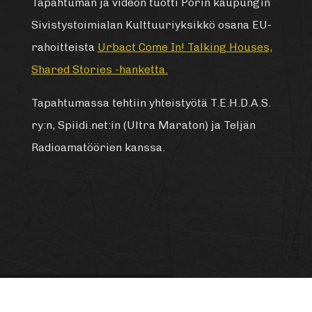
Tapahtuman ja videon tuotti Porin kaupungin
Sivistystoimialan Kulttuuriyksikkö osana EU-
rahoitteista
Urbact Come In! Talking Houses,
Shared Stories -hanketta.
Tapahtumassa tehtiin yhteistyötä T.E.H.D.A.S.
ry:n, Spiidi.net:in (Ultra Maraton) ja Teljän
Radioamatöörien kanssa.