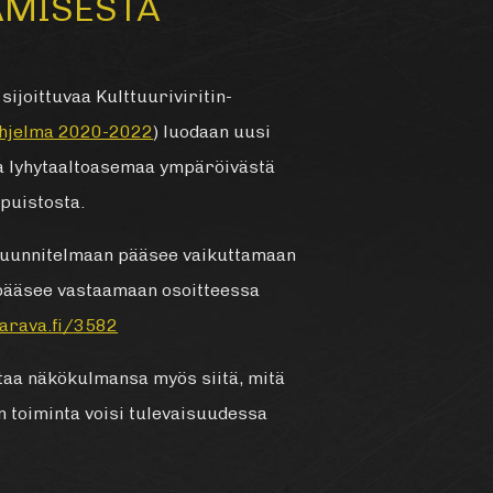
ÄMISESTÄ
sijoittuvaa Kulttuuriviritin-
ohjelma 2020-2022
) luodaan uusi
a lyhytaaltoasemaa ympäröivästä
upuistosta.
suunnitelmaan pääsee vaikuttamaan
 pääsee vastaamaan osoitteessa
harava.fi/3582
taa näkökulmansa myös siitä, mitä
 toiminta voisi tulevaisuudessa