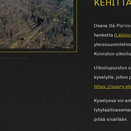
KEHITT
Osana Itä-Poriin 
hanketta (
Lähiö
yleissuunnitelm
Koiviston ulkoil
Ulkoilupuiston 
kyselyllä, johon
https://query.e
Kyselyssä voi an
lyhytaaltoaseman
pitää sisällään.