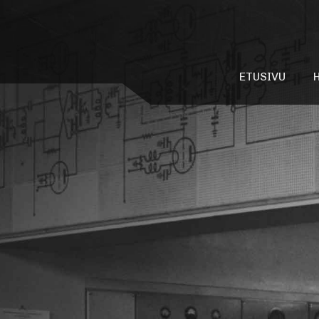
ETUSIVU
Mikä on P
Lyhytaal
Rakennush
Valokuvag
Äänigalle
Videogall