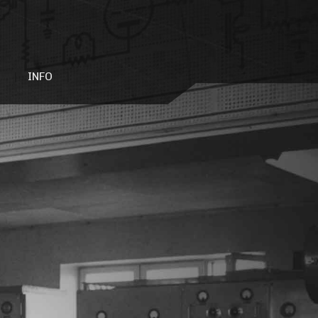
INFO
aaltoasemasta
Mitä?
aa
Missä?
Millä rahalla?
Yhteystiedot