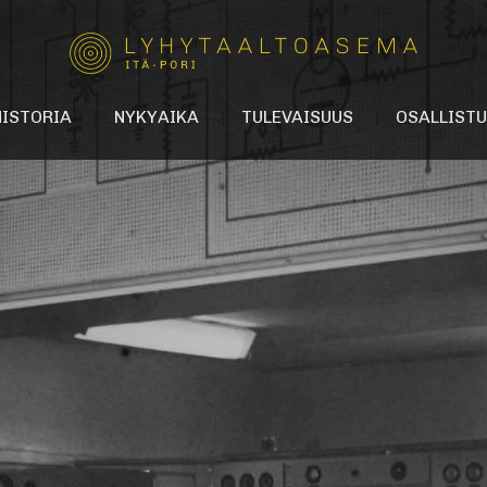
HISTORIA
NYKYAIKA
TULEVAISUUS
OSALLISTU
orin lyhytaaltoasema?
Kulttuuriviritin-hanke
Vaikuta suunnitelmiin
Jaa tarinasi lyhyt
toaseman vuosikymmenet
T.E.H.D.A.S. ry
Post-it! Ideoi tulev
istoriaselvitys
Anna palautetta
alleria
ria
eria