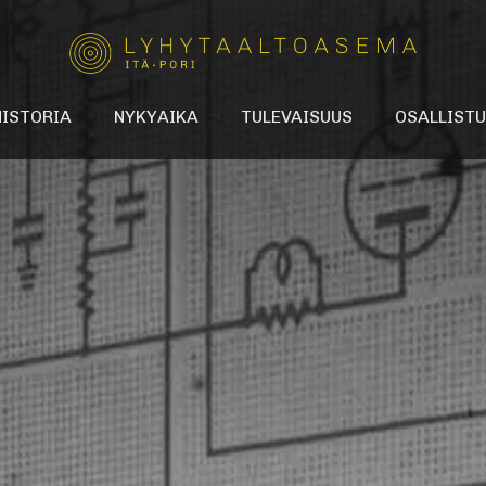
HISTORIA
NYKYAIKA
TULEVAISUUS
OSALLISTU
orin lyhytaaltoasema?
Kulttuuriviritin-hanke
Vaikuta suunnitelmiin
Jaa tarinasi lyhyt
toaseman vuosikymmenet
T.E.H.D.A.S. ry
Post-it! Ideoi tulev
istoriaselvitys
Anna palautetta
alleria
ria
eria