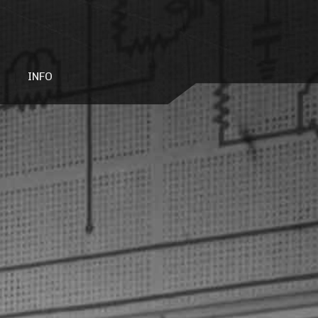
INFO
aaltoasemasta
Mitä?
aa
Missä?
Millä rahalla?
Yhteystiedot