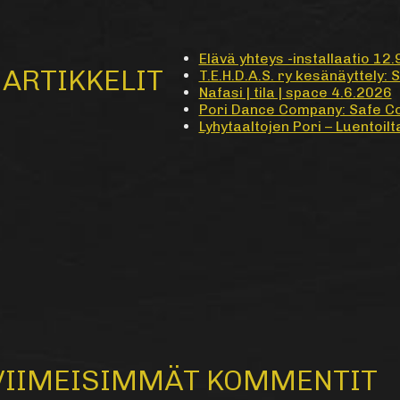
Elävä yhteys -installaatio 12
ARTIKKELIT
T.E.H.D.A.S. ry kesänäyttely: 
Nafasi | tila | space 4.6.2026
Pori Dance Company: Safe C
Lyhytaaltojen Pori – Luentoi
VIIMEISIMMÄT KOMMENTIT