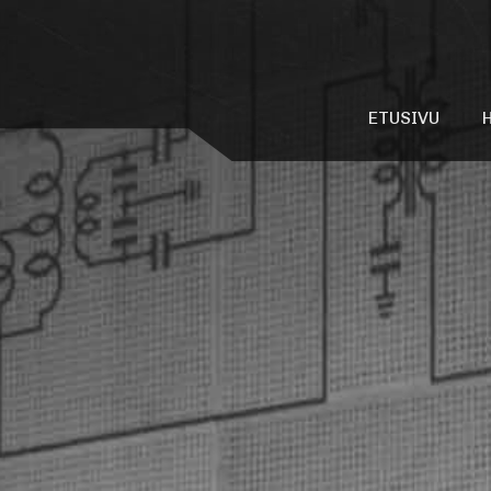
ETUSIVU
Mikä on P
Lyhytaal
Rakennush
Valokuvag
Äänigalle
Videogall