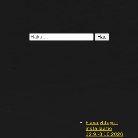
“Lardboard
of
the
Shortwave
Radio
Station”
Haku:
Elävä yhteys -
installaatio
12.9.-3.10.2026