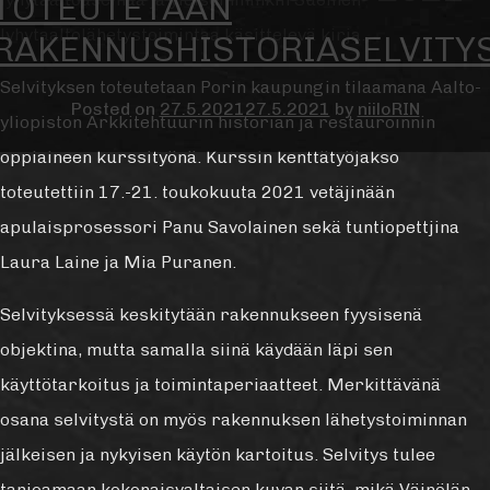
TOTEUTETAAN
lyhytaaltolähetystoimintaa käsittelevä kirja.
RAKENNUSHISTORIASELVITY
Selvityksen toteutetaan Porin kaupungin tilaamana Aalto-
Posted on
27.5.2021
27.5.2021
by
niiloRIN
yliopiston Arkkitehtuurin historian ja restauroinnin
oppiaineen kurssityönä. Kurssin kenttätyöjakso
toteutettiin 17.-21. toukokuuta 2021 vetäjinään
apulaisprosessori Panu Savolainen sekä tuntiopettjina
Laura Laine ja Mia Puranen.
Selvityksessä keskitytään rakennukseen fyysisenä
objektina, mutta samalla siinä käydään läpi sen
käyttötarkoitus ja toimintaperiaatteet. Merkittävänä
osana selvitystä on myös rakennuksen lähetystoiminnan
jälkeisen ja nykyisen käytön kartoitus. Selvitys tulee
tarjoamaan kokonaisvaltaisen kuvan siitä, mikä Väinölän