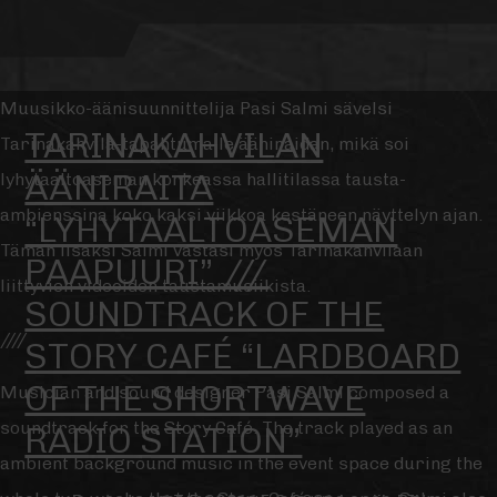
Muusikko-äänisuunnittelija Pasi Salmi sävelsi
TARINAKAHVILAN
Tarinakahvila-tapahtumalle ääniraidan, mikä soi
ÄÄNIRAITA
lyhytaaltoaseman korkeassa hallitilassa tausta-
ambienssina koko kaksi viikkoa kestäneen näyttelyn ajan.
“LYHYTAALTOASEMAN
Tämän lisäksi Salmi vastasi myös Tarinakahvilaan
PAAPUURI” ///
liittyvien videoiden taustamusiikista.
SOUNDTRACK OF THE
////
STORY CAFÉ “LARDBOARD
OF THE SHORTWAVE
Musician and sound designer Pasi Salmi composed a
soundtrack for the Story Café. The track played as an
RADIO STATION”
ambient background music in the event space during the