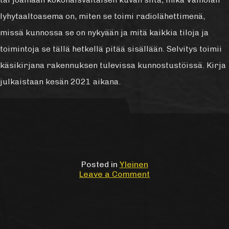
lyhytaaltoasema on, miten se toimi radiolähettimenä,
missä kunnossa se on nykyään ja mitä kaikkia tiloja ja
toimintoja se tällä hetkellä pitää sisällään. Selvitys toimii
käsikirjana rakennuksen tulevissa kunnostustöissä. Kirja
julkaistaan kesän 2021 aikana.
Posted in
Yleinen
on
Leave a Comment
Lyhytaaltoasemasta
toteutetaan
rakennushistoriasel