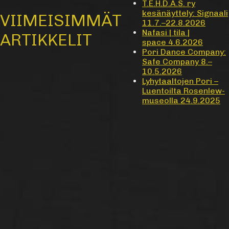
T.E.H.D.A.S. ry
kesänäyttely: Signaali
VIIMEISIMMÄT
11.7.–22.8.2026
Nafasi | tila |
ARTIKKELIT
space 4.6.2026
Pori Dance Company:
Safe Company 8.–
10.5.2026
Lyhytaaltojen Pori –
Luentoilta Rosenlew-
museolla 24.9.2025