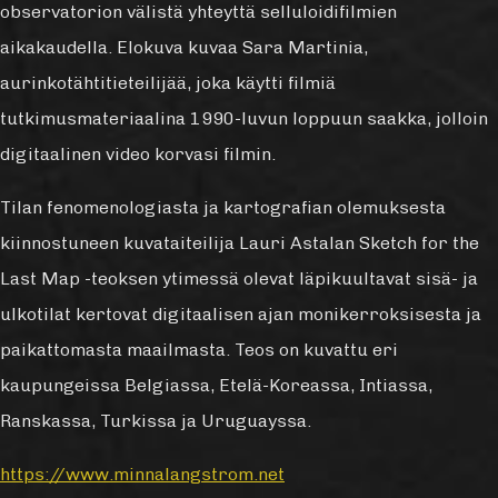
observatorion välistä yhteyttä selluloidifilmien
aikakaudella. Elokuva kuvaa Sara Martinia,
aurinkotähtitieteilijää, joka käytti filmiä
tutkimusmateriaalina 1990-luvun loppuun saakka, jolloin
digitaalinen video korvasi filmin.
Tilan fenomenologiasta ja kartografian olemuksesta
kiinnostuneen kuvataiteilija Lauri Astalan Sketch for the
Last Map -teoksen ytimessä olevat läpikuultavat sisä- ja
ulkotilat kertovat digitaalisen ajan monikerroksisesta ja
paikattomasta maailmasta. Teos on kuvattu eri
kaupungeissa Belgiassa, Etelä-Koreassa, Intiassa,
Ranskassa, Turkissa ja Uruguayssa.
https://www.minnalangstrom.net