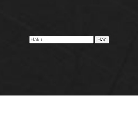
Haku:
Elävä yhteys -
installaatio
12.9.-3.10.2026