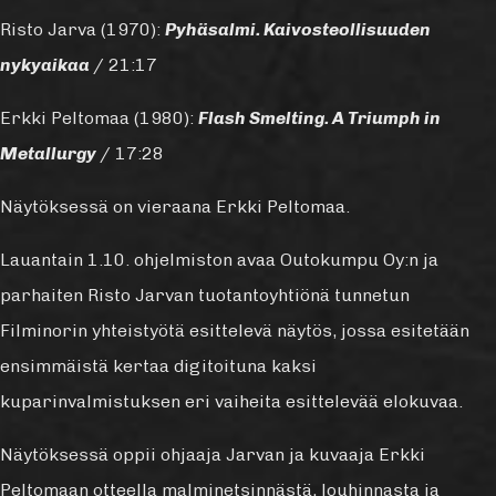
Risto Jarva (1970):
Pyhäsalmi. Kaivosteollisuuden
nykyaikaa
/ 21:17
Erkki Peltomaa (1980):
Flash Smelting. A Triumph in
Metallurgy
/ 17:28
Näytöksessä on vieraana Erkki Peltomaa.
Lauantain 1.10. ohjelmiston avaa Outokumpu Oy:n ja
parhaiten Risto Jarvan tuotantoyhtiönä tunnetun
Filminorin yhteistyötä esittelevä näytös, jossa esitetään
ensimmäistä kertaa digitoituna kaksi
kuparinvalmistuksen eri vaiheita esittelevää elokuvaa.
Näytöksessä oppii ohjaaja Jarvan ja kuvaaja Erkki
Peltomaan otteella malminetsinnästä, louhinnasta ja