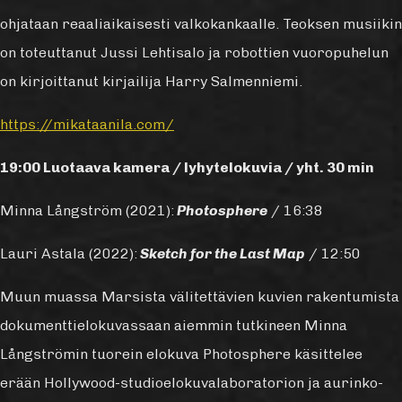
ohjataan reaaliaikaisesti valkokankaalle. Teoksen musiikin
on toteuttanut Jussi Lehtisalo ja robottien vuoropuhelun
on kirjoittanut kirjailija Harry Salmenniemi.
https://mikataanila.com/
19:00 Luotaava kamera / lyhytelokuvia / yht. 30 min
Minna Långström (2021):
Photosphere
/ 16:38
Lauri Astala (2022):
Sketch for the Last Map
/ 12:50
Muun muassa Marsista välitettävien kuvien rakentumista
dokumenttielokuvassaan aiemmin tutkineen Minna
Långströmin tuorein elokuva Photosphere käsittelee
erään Hollywood-studioelokuvalaboratorion ja aurinko-