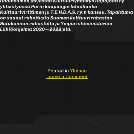
Radiosilmän järjestää Kulttuuriyhdistys Rapajööti ry
yhteistyössä Porin kaupungin lähiöhanke
Kulttuurivirittimen ja T.E.H.D.A.S. ry:n kanssa. Tapahtuma
on saanut rahoitusta Suomen kulttuurirahaston
Satakunnan rahastolta ja Ympäristöministeriön
Lähiöohjelma 2020—2022:sta.
Posted in
Yleinen
on
Leave a Comment
Ensimmäinen
Radiosilmä-
klubi
30.9.–
1.10.2022