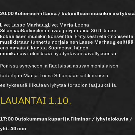
20:00 Kohereeri-iltama / kokeellisen musiikin esityksiä
Live: Lasse MarhaugLive: Marja-Leena
SillanpääRadiosilmän avaa perjantaina 30.9. kaksi
kokeellisen musiikin konserttia. Erityisesti elektronisesta
musiikistaan tunnettu norjalainen Lasse Marhaug esittää
ensimmäistä kertaa Suomessa hänen
monikanavatekniikkaa hyödyntävän sävellyksensä.
Porissa syntyneen ja Ruotsissa asuvan monialaisen
taiteilijan Marja-Leena Sillanpään sähköisessä
esityksessä liikutaan lyhytaaltoradion taajuuksilla.
LAUANTAI 1.10.
17:00 Outokummun kupari ja Filminor / lyhytelokuvia /
yht. 40 min