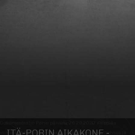
Dokumentaatio Porin päivänä 26.29.2020 Väinölän
ITÄ-PORIN AIKAKONE -
vanhalla lyhytaaltoasemalla järjestetystä näyttelystä ja