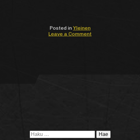
Posted in
Yleinen
on
Leave a Comment
Itä-
Porin
aikakone
-
näyttelyn
dokumentaatiovide
julkaistu!
/
After
Movie
of
the
East-
Pori
Time
Machine
Haku:
Exhibition(English