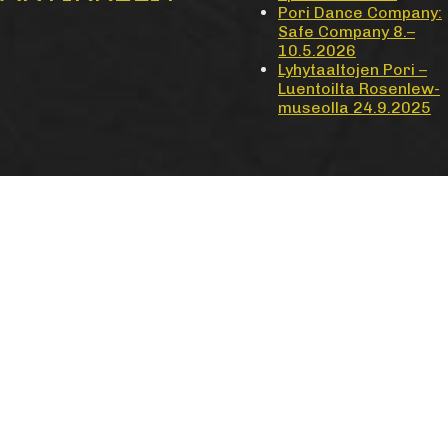
Pori Dance Company:
Safe Company 8.–
10.5.2026
Lyhytaaltojen Pori –
Luentoilta Rosenlew-
museolla 24.9.2025
VIIMEISIMMÄT
KOMMENTIT