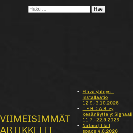
Haku:
Elävä yhteys -
installaatio
12.9.-3.10.2026
T.E.H.D.A.S. ry
kesänäyttely: Signaali
VIIMEISIMMÄT
11.7.–22.8.2026
Nafasi | tila |
ARTIKKELIT
space 4.6.2026