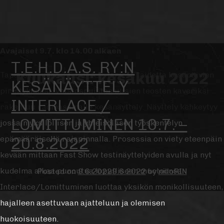
Avajaiset 9.7. klo 14.00 alkaen
T.E.H.D.A.S. RY:N
Kuukausi:
kesäkuu 2022
Tapansa mukaa T.E.H.D.A.S. tarjoaa taidetta kesäpäivien
KESÄNÄYTTELY
piristykseksi. Veistospuiston uusien teosten kaveriksi
INTERLACE /
rakentuu radioasemalle kesänäyttely. Näyttely kehkeytyy
LOMITTUMINEN 10.7. –
jossain yksilöllisen ja yhteisöllisen työskentelyn
epämääräisellä rajapinnalla. Prosessia on viety eteenpäin
20.8.2022
kevään mittaan Fast Show testinäyttelyiden avulla ja nyt
kudelma alkaa punoutua lopulliseen muotoonsa.
Posted on
9.6.2022
9.6.2022
by
niiloRIN
Interlace/Lomittuminen luottaa yksikön monikollisuuteen,
hajalleen asettuvaan ajatteluun ja olemisen
huokoisuuteen.