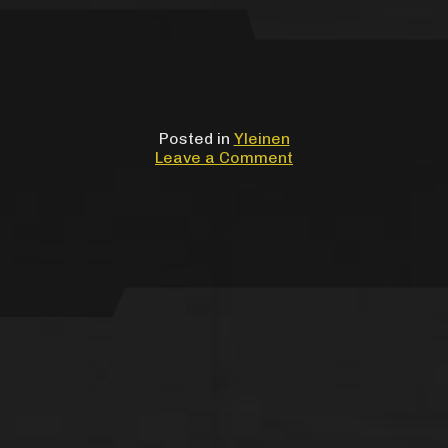
Posted in
Yleinen
on
Leave a Comment
T.E.H.D.A.S.
puuveistossymposi
7.-17.6.2022