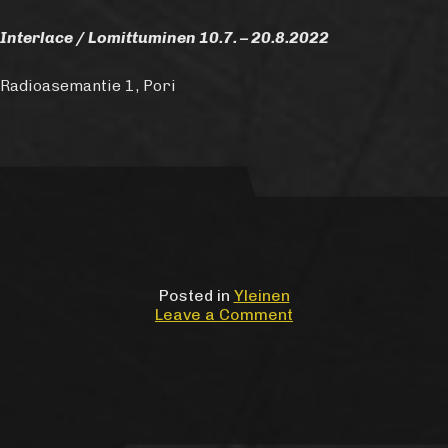
Interlace / Lomittuminen 10.7. – 20.8.2022
Radioasemantie 1, Pori
Posted in
Yleinen
on
Leave a Comment
T.E.H.D.A.S.
ry:n
kesänäyttely
Interlace
/
Lomittuminen
10.7.